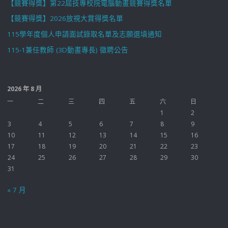
【競賽得獎】第22屆技專校院電腦動畫競賽得獎名單
【競賽得獎】2026放視大賞得獎名單
115學年度個人申請面試錄取名單及志願選填通知
115-1兼任教師 (3D動畫專長) 徵聘公告
2026 年 8 月
一
二
三
四
五
六
日
1
2
3
4
5
6
7
8
9
10
11
12
13
14
15
16
17
18
19
20
21
22
23
24
25
26
27
28
29
30
31
« 7 月