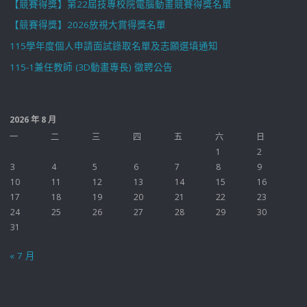
【競賽得獎】第22屆技專校院電腦動畫競賽得獎名單
【競賽得獎】2026放視大賞得獎名單
115學年度個人申請面試錄取名單及志願選填通知
115-1兼任教師 (3D動畫專長) 徵聘公告
2026 年 8 月
一
二
三
四
五
六
日
1
2
3
4
5
6
7
8
9
10
11
12
13
14
15
16
17
18
19
20
21
22
23
24
25
26
27
28
29
30
31
« 7 月