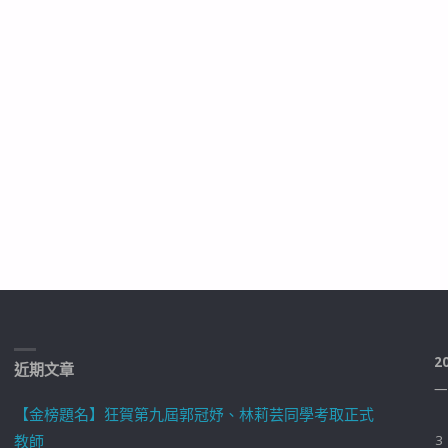
2
近期文章
一
【金榜題名】狂賀第九屆郭冠妤、林莉芸同學考取正式
教師
3