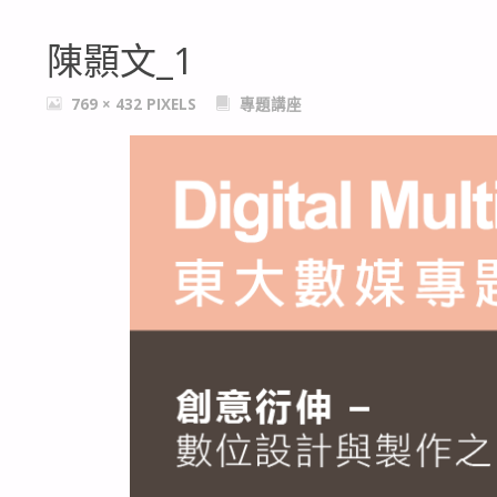
陳顥文_1
FULL
769 × 432
PIXELS
專題講座
SIZE