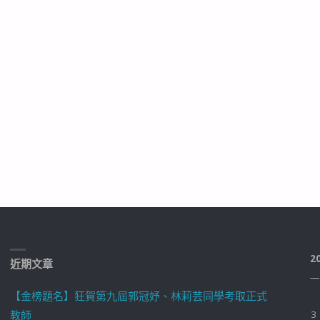
2
近期文章
一
【金榜題名】狂賀第九屆郭冠妤、林莉芸同學考取正式
教師
3