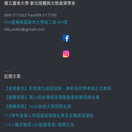
國立臺東大學 數位媒體與文教產業學系
089-517502 Fax089-517799
950臺東縣臺東市大學路二段369號
nttu.eidm@gmail.com
近期文章
【金榜題名】狂賀第九屆郭冠妤、林莉芸同學考取正式教師
【競賽得獎】第22屆技專校院電腦動畫競賽得獎名單
【競賽得獎】2026放視大賞得獎名單
115學年度個人申請面試錄取名單及志願選填通知
115-1兼任教師 (3D動畫專長) 徵聘公告