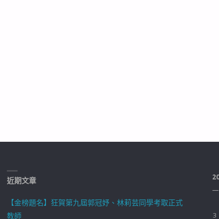
2
近期文章
一
【金榜題名】狂賀第九屆郭冠妤、林莉芸同學考取正式
教師
3