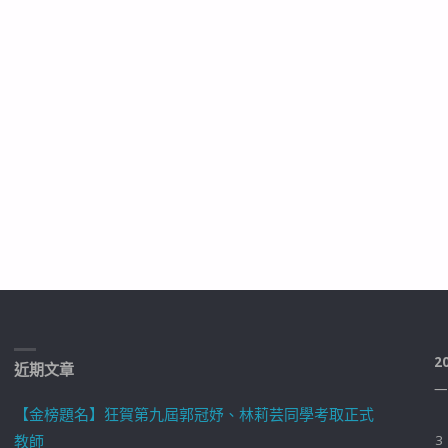
2
近期文章
一
【金榜題名】狂賀第九屆郭冠妤、林莉芸同學考取正式
教師
3