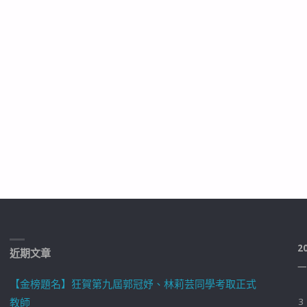
2
近期文章
一
【金榜題名】狂賀第九屆郭冠妤、林莉芸同學考取正式
教師
3