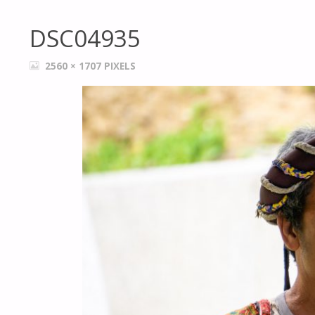
DSC04935
FULL
2560 × 1707
PIXELS
SIZE