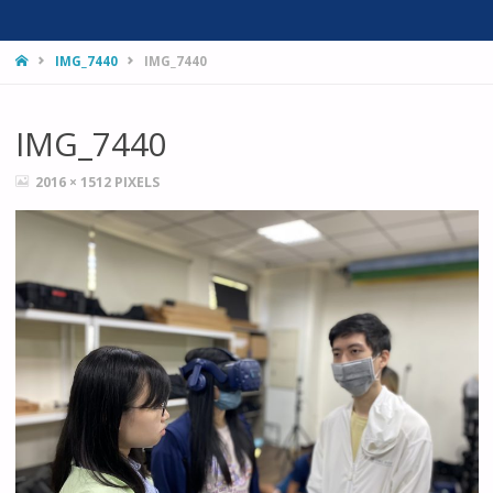
HOME
IMG_7440
IMG_7440
IMG_7440
FULL
2016 × 1512
PIXELS
SIZE