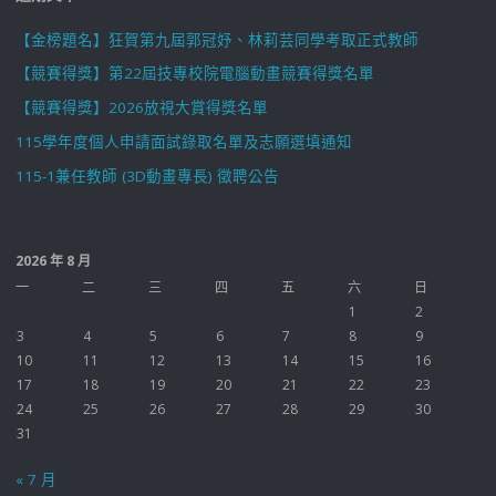
【金榜題名】狂賀第九屆郭冠妤、林莉芸同學考取正式教師
【競賽得獎】第22屆技專校院電腦動畫競賽得獎名單
【競賽得獎】2026放視大賞得獎名單
115學年度個人申請面試錄取名單及志願選填通知
115-1兼任教師 (3D動畫專長) 徵聘公告
2026 年 8 月
一
二
三
四
五
六
日
1
2
3
4
5
6
7
8
9
10
11
12
13
14
15
16
17
18
19
20
21
22
23
24
25
26
27
28
29
30
31
« 7 月