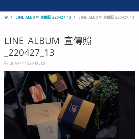
HOME
LINE_ALBUM_宣傳照_220427_13
LINE_ALBUM_宣傳照_220427_13
LINE_ALBUM_宣傳照
_220427_13
FULL
2048 × 1152
PIXELS
SIZE