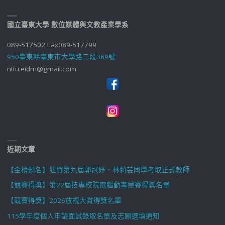
國立臺東大學 數位媒體與文教產業學系
089-517502 Fax089-517799
950臺東縣臺東市大學路二段369號
nttu.eidm@gmail.com
近期文章
【金榜題名】狂賀第九屆郭冠妤、林莉芸同學考取正式教師
【競賽得獎】第22屆技專校院電腦動畫競賽得獎名單
【競賽得獎】2026放視大賞得獎名單
115學年度個人申請面試錄取名單及志願選填通知