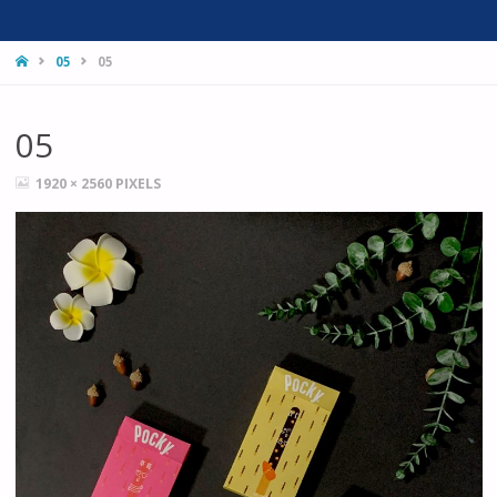
HOME
05
05
05
FULL
1920 × 2560
PIXELS
SIZE