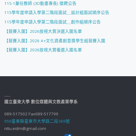
115-1兼任教師 (3D動畫專長) 徵聘公告
115學年度申請入學第二階段面試＿設計組面試順序公告
115學年度申請入學第二階段面試＿創作組順序公告
【競賽入圍】2026放視大賞決選入圍名單
【競賽入圍】2026 A+文化資產創意獎學生組競賽入圍
【競賽入圍】2026放視大賞複選入圍名單
國立臺東大學 數位媒體與文教產業學系
089-517502 Fax089-517799
950臺東縣臺東市大學路二段369號
nttu.eidm@gmail.com