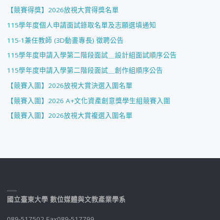
【競賽得獎】2026放視大賞得獎名單
115學年度個人申請面試錄取名單及志願選填通知
115-1兼任教師 (3D動畫專長) 徵聘公告
115學年度申請入學第二階段面試＿設計組面試順序公告
115學年度申請入學第二階段面試＿創作組順序公告
【競賽入圍】2026放視大賞決選入圍名單
【競賽入圍】2026 A+文化資產創意獎學生組競賽入圍
【競賽入圍】2026放視大賞複選入圍名單
國立臺東大學 數位媒體與文教產業學系
089-517502 Fax089-517799