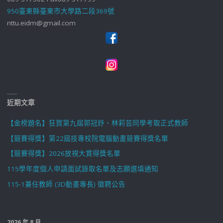
950臺東縣臺東市大學路二段369號
nttu.eidm@gmail.com
近期文章
【金榜題名】狂賀第九屆郭冠妤、林莉芸同學考取正式教師
【競賽得獎】第22屆技專校院電腦動畫競賽得獎名單
【競賽得獎】2026放視大賞得獎名單
115學年度個人申請面試錄取名單及志願選填通知
115-1兼任教師 (3D動畫專長) 徵聘公告
2026 年 8 月