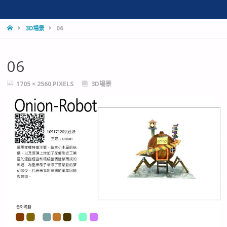
HOME
3D場景
06
06
FULL
1705 × 2560
PIXELS
3D場景
SIZE