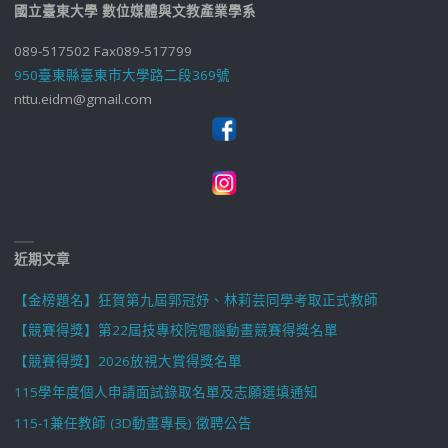
國立臺東大學 數位媒體與文教產業學系
089-517502 Fax089-517799
950臺東縣臺東市大學路二段369號
nttu.eidm@gmail.com
近期文章
【金榜題名】狂賀第九屆郭冠妤、林莉芸同學考取正式教師
【競賽得獎】第22屆技專校院電腦動畫競賽得獎名單
【競賽得獎】2026放視大賞得獎名單
115學年度個人申請面試錄取名單及志願選填通知
115-1兼任教師 (3D動畫專長) 徵聘公告