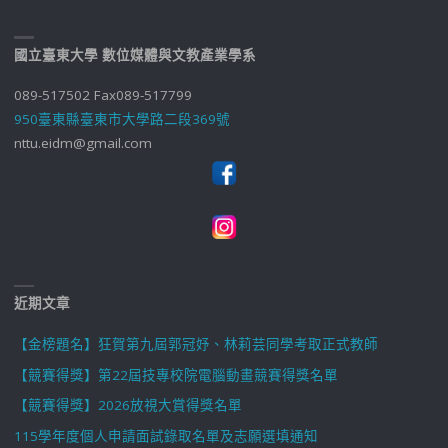
國立臺東大學 數位媒體與文教產業學系
089-517502 Fax089-517799
950臺東縣臺東市大學路二段369號
nttu.eidm@gmail.com
近期文章
【金榜題名】狂賀第九屆郭冠妤、林莉芸同學考取正式教師
【競賽得獎】第22屆技專校院電腦動畫競賽得獎名單
【競賽得獎】2026放視大賞得獎名單
115學年度個人申請面試錄取名單及志願選填通知