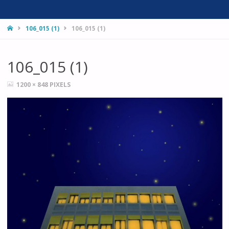
HOME
106_015 (1)
106_015 (1)
106_015 (1)
FULL
1200 × 848
PIXELS
SIZE