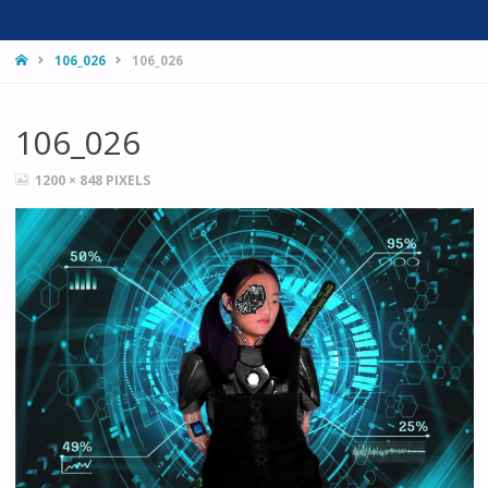
HOME
106_026
106_026
106_026
FULL
1200 × 848
PIXELS
SIZE