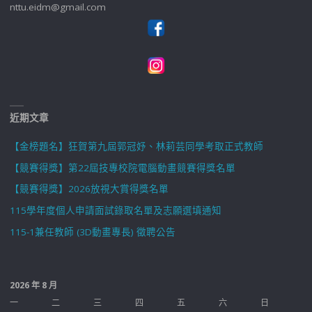
nttu.eidm@gmail.com
近期文章
【金榜題名】狂賀第九屆郭冠妤、林莉芸同學考取正式教師
【競賽得獎】第22屆技專校院電腦動畫競賽得獎名單
【競賽得獎】2026放視大賞得獎名單
115學年度個人申請面試錄取名單及志願選填通知
115-1兼任教師 (3D動畫專長) 徵聘公告
2026 年 8 月
一
二
三
四
五
六
日