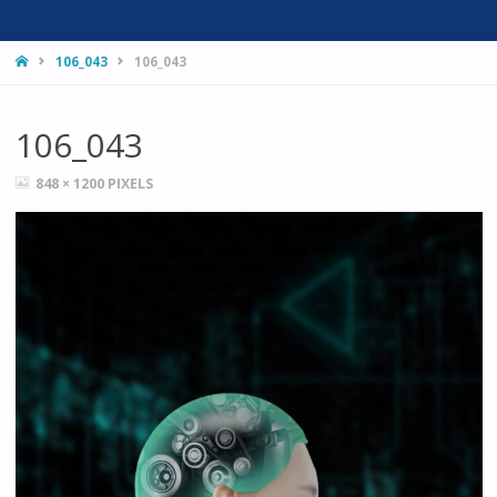
HOME
106_043
106_043
106_043
FULL
848 × 1200
PIXELS
SIZE