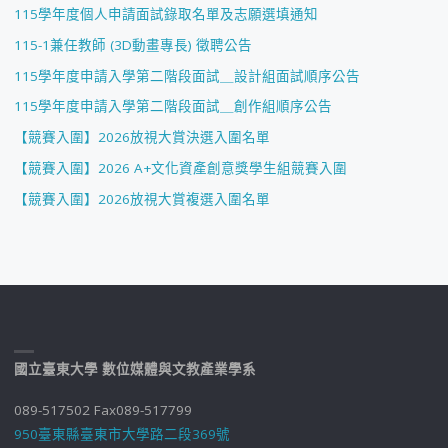
115學年度個人申請面試錄取名單及志願選填通知
115-1兼任教師 (3D動畫專長) 徵聘公告
115學年度申請入學第二階段面試＿設計組面試順序公告
115學年度申請入學第二階段面試＿創作組順序公告
【競賽入圍】2026放視大賞決選入圍名單
【競賽入圍】2026 A+文化資產創意獎學生組競賽入圍
【競賽入圍】2026放視大賞複選入圍名單
國立臺東大學 數位媒體與文教產業學系
089-517502 Fax089-517799
950臺東縣臺東市大學路二段369號