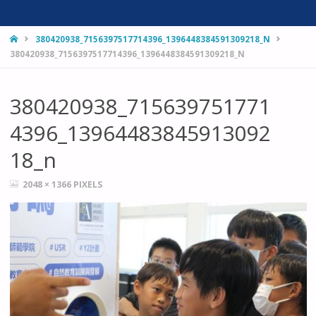
HOME
380420938_7156397517714396_1396448384591309218_N
380420938_7156397517714396_1396448384591309218_N
380420938_715639751771
4396_13964483845913092
18_n
FULL
2048 × 1366
PIXELS
SIZE