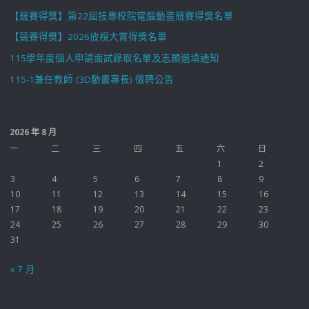
【競賽得獎】第22屆技專校院電腦動畫競賽得獎名單
【競賽得獎】2026放視大賞得獎名單
115學年度個人申請面試錄取名單及志願選填通知
115-1兼任教師 (3D動畫專長) 徵聘公告
2026 年 8 月
一
二
三
四
五
六
日
1
2
3
4
5
6
7
8
9
10
11
12
13
14
15
16
17
18
19
20
21
22
23
24
25
26
27
28
29
30
31
« 7 月