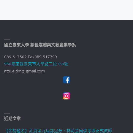
國立臺東大學 數位媒體與文教產業學系
089-517502 Fax089-517799
950臺東縣臺東市大學路二段369號
nttu.eidm@gmail.com
近期文章
【金榜題名】狂賀第九屆郭冠妤、林莉芸同學考取正式教師