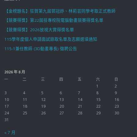
【金榜題名】狂賀第九屆郭冠妤、林莉芸同學考取正式教師
【競賽得獎】第22屆技專校院電腦動畫競賽得獎名單
【競賽得獎】2026放視大賞得獎名單
115學年度個人申請面試錄取名單及志願選填通知
115-1兼任教師 (3D動畫專長) 徵聘公告
2026 年 8 月
一
二
三
四
五
六
日
1
2
3
4
5
6
7
8
9
10
11
12
13
14
15
16
17
18
19
20
21
22
23
24
25
26
27
28
29
30
31
« 7 月