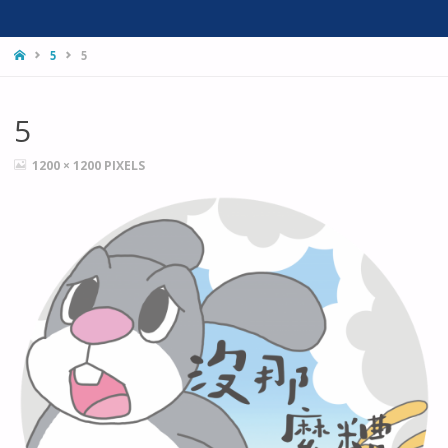
HOME
5
5
5
FULL
1200 × 1200
PIXELS
SIZE