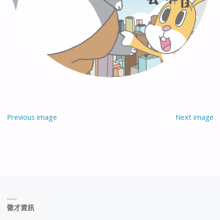
Previous image
Next image
徵才資訊