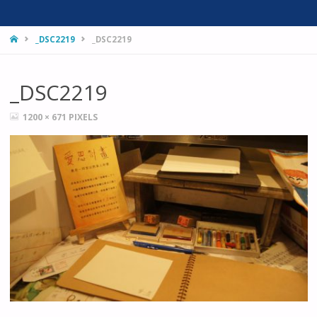
HOME
_DSC2219
_DSC2219
_DSC2219
FULL
1200 × 671
PIXELS
SIZE