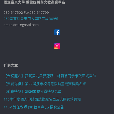
國立臺東大學 數位媒體與文教產業學系
089-517502 Fax089-517799
950臺東縣臺東市大學路二段369號
nttu.eidm@gmail.com
近期文章
【金榜題名】狂賀第九屆郭冠妤、林莉芸同學考取正式教師
【競賽得獎】第22屆技專校院電腦動畫競賽得獎名單
【競賽得獎】2026放視大賞得獎名單
115學年度個人申請面試錄取名單及志願選填通知
115-1兼任教師 (3D動畫專長) 徵聘公告