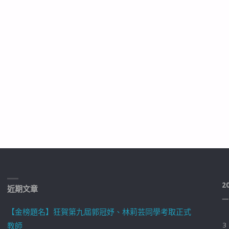
2
近期文章
一
【金榜題名】狂賀第九屆郭冠妤、林莉芸同學考取正式
教師
3