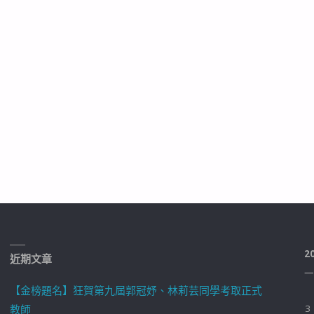
2
近期文章
一
【金榜題名】狂賀第九屆郭冠妤、林莉芸同學考取正式
教師
3