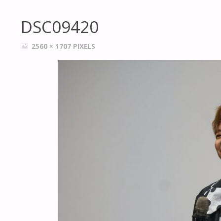
DSC09420
FULL
2560 × 1707
PIXELS
SIZE