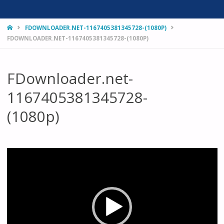
HOME
FDOWNLOADER.NET-1167405381345728-(1080P)
FDOWNLOADER.NET-1167405381345728-(1080P)
FDownloader.net-
1167405381345728-
(1080p)
視
訊
播
放
器