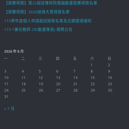
【競賽得獎】第22屆技專校院電腦動畫競賽得獎名單
【競賽得獎】2026放視大賞得獎名單
115學年度個人申請面試錄取名單及志願選填通知
115-1兼任教師 (3D動畫專長) 徵聘公告
2026 年 8 月
一
二
三
四
五
六
日
1
2
3
4
5
6
7
8
9
10
11
12
13
14
15
16
17
18
19
20
21
22
23
24
25
26
27
28
29
30
31
« 7 月