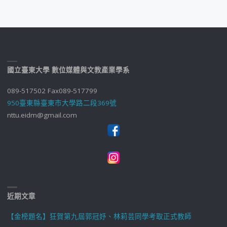
國立臺東大學 數位媒體與文教產業學系
089-517502 Fax089-517799
950臺東縣臺東市大學路二段369號
nttu.eidm@gmail.com
近期文章
【金榜題名】狂賀第九屆郭冠妤、林莉芸同學考取正式教師