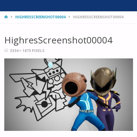
HOME
HIGHRESSCREENSHOT00004
HIGHRESSCREENSHOT00004
HighresScreenshot00004
FULL
3334 × 1875
PIXELS
SIZE