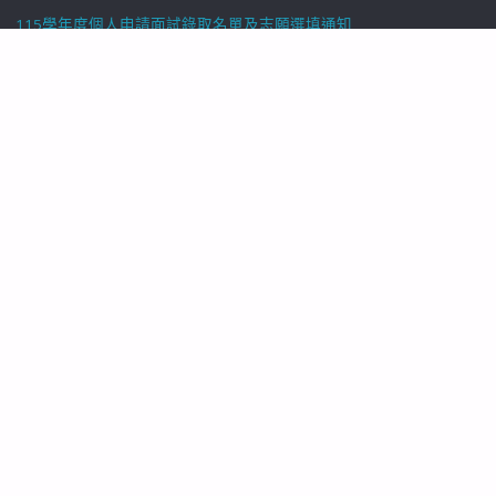
115學年度個人申請面試錄取名單及志願選填通知
115-1兼任教師 (3D動畫專長) 徵聘公告
2026 年 8 月
一
二
三
四
五
六
日
1
2
3
4
5
6
7
8
9
10
11
12
13
14
15
16
17
18
19
20
21
22
23
24
25
26
27
28
29
30
31
« 7 月
©2026 國立臺東大學 數位媒體與文教產業學系