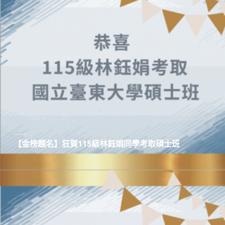
【金榜題名】狂賀115級林鈺娟同學考取碩士班