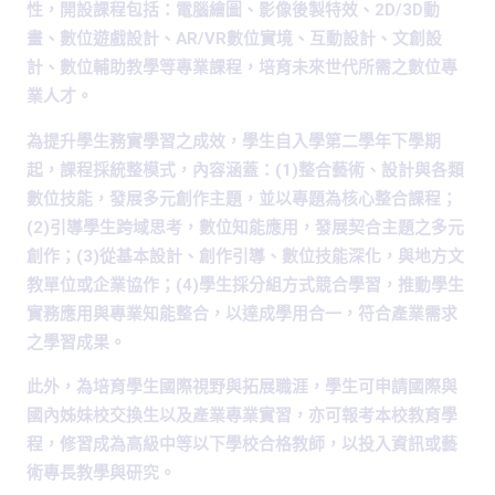
性，開設課程包括：電腦繪圖、影像後製特效、2D/3D動
畫、數位遊戲設計、AR/VR數位實境、互動設計、文創設
計、數位輔助教學等專業課程，培育未來世代所需之數位專
業人才。
為提升學生務實學習之成效，學生自入學第二學年下學期
起，課程採統整模式，內容涵蓋：(1)整合藝術、設計與各類
數位技能，發展多元創作主題，並以專題為核心整合課程；
(2)引導學生跨域思考，數位知能應用，發展契合主題之多元
創作；(3)從基本設計、創作引導、數位技能深化，與地方文
教單位或企業協作；(4)學生採分組方式競合學習，推動學生
實務應用與專業知能整合，以達成學用合一，符合產業需求
之學習成果。
此外，為培育學生國際視野與拓展職涯，學生可申請國際與
國內姊妹校交換生以及產業專業實習，亦可報考本校教育學
程，修習成為高級中等以下學校合格教師，以投入資訊或藝
術專長教學與研究。