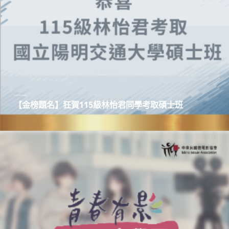
【金榜題名】狂賀115級林怡君同學考取碩士班