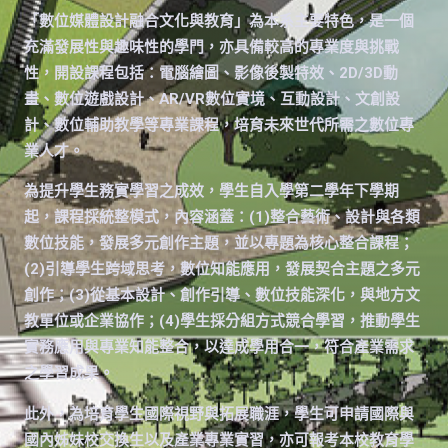
「數位媒體設計融合文化與教育」為本系主要特色，是一個
充滿發展性與趣味性的學門，亦具備較高的專業度與挑戰
性，開設課程包括：電腦繪圖、影像後製特效、2D/3D動
畫、數位遊戲設計、AR/VR數位實境、互動設計、文創設
計、數位輔助教學等專業課程，培育未來世代所需之數位專
業人才。
為提升學生務實學習之成效，學生自入學第二學年下學期
起，課程採統整模式，內容涵蓋：(1)整合藝術、設計與各類
數位技能，發展多元創作主題，並以專題為核心整合課程；
(2)引導學生跨域思考，數位知能應用，發展契合主題之多元
創作；(3)從基本設計、創作引導、數位技能深化，與地方文
教單位或企業協作；(4)學生採分組方式競合學習，推動學生
實務應用與專業知能整合，以達成學用合一，符合產業需求
之學習成果。
此外，為培育學生國際視野與拓展職涯，學生可申請國際與
國內姊妹校交換生以及產業專業實習，亦可報考本校教育學