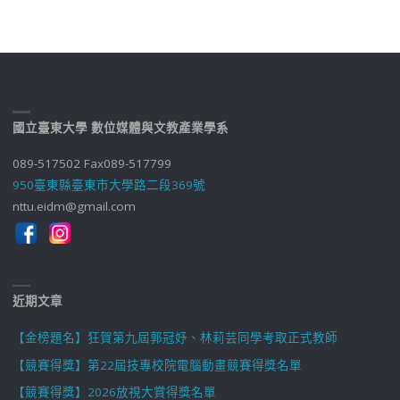
國立臺東大學 數位媒體與文教產業學系
089-517502 Fax089-517799
950臺東縣臺東市大學路二段369號
nttu.eidm@gmail.com
近期文章
【金榜題名】狂賀第九屆郭冠妤、林莉芸同學考取正式教師
【競賽得獎】第22屆技專校院電腦動畫競賽得獎名單
【競賽得獎】2026放視大賞得獎名單