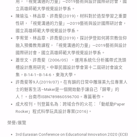
用，「視覺溝通的力量」─2019藝術與設計國際研討會，國
立高雄師範大學視覺設計學系。
陳瑜泓、林品章、許喬斐(2019)，材料對於造型學習之重要
性研，「視覺溝通的力量」─2019藝術與設計國際研討會，
國立高雄師範大學視覺設計學系。
李宥萱、林品章、許喬斐(2019)，探討伊登如何將宗教信仰
融入預備教育課程，「視覺溝通的力量」─2019藝術與設計
國際研討會，國立高雄師範大學視覺設計學系。
蕭世文、許喬斐（2006/05）。運用系統化分析攜帶式洗頭
槽設計應用研究。中華民國設計學會第十二屆研討會論文
集，B-14-1–B-14-6，東海大學。
許喬斐等9人(2019/07)。在有韻的日常中雕琢美九位專業人
士的魅客生活–Maker是一個開始動手讓自己「歸零」的
人！。台南市ISBN789860596700。專篇著作。
成大校刊，刊登篇名為：跨域合作的火花：「動紙動Paper
Rocker」程式科學玩具設計專案(2016)。
榮譽/展覽
3rd Eurasian Conference on Educational Innovation 2020 (ECEI