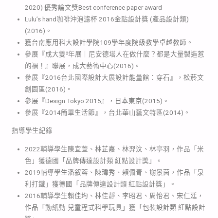
2020) 優秀論文獎Best conference paper award
Lulu’s hand咖啡沖泡濾杯 2016金點設計獎 (產品設計類)
(2016)。
獲台南應用科大設計學院109學年度院級教學卓越教師。
參展『成大雙²年展｜尼安德塔人在做什麼？都是大量製造惹
的禍！』聯展，成大藝術中心(2016)。
參展『2016台北國際設計大展設計能量館：穿石』，松菸文
創園區(2016)。
參展『Design Tokyo 2015』，日本東京(2015)。
參展『2014簡單生活節』，台北華山藝文特區(2014)。
指導學生紀錄
2022輔導學生陳宜萱、林芷嘉、林羿汶、林亭羽，作品「米
色」獲德國「品牌傳達設計類 紅點設計獎」。
2019輔導學生潘叙蓉、陳瑋秀、賴佩青、謝景茵，作品「泉
利打鐵」獲德國「品牌傳達設計類 紅點設計獎」。
2016輔導學生賴佳均、林佳靜、李昭君、周怡君、宋仁廷，
作品「動紙動-兒童程式科學玩具」獲「包裝設計類 紅點設計