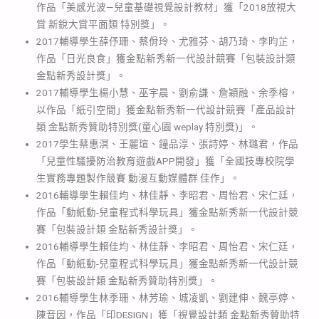
作品「美感光波—兒童基礎視覺設計教材」獲「2018放視大
賞 新銳大賞平面類 特別獎」。
2017輔導學生薛伃珊、蔡佾玲、尤雅芬、胡乃琦、李昀芷，
作品「日光良食」獲金點新秀新一代設計競賽「包裝設計類
金點新秀設計獎」。
2017輔導學生楊小慧、巫宇晨、劉俞謙、詹穎融、余季榕，
以作品「紙引空間」獲金點新秀新一代設計競賽「產品設計
類 金點新秀贊助特別獎(童心園 weplay 特別獎)」。
2017學生蔡惠溟、王麗瑄、鐘品淳、張詩婷、林璐君，作品
「兒童性騷擾防治教育遊戲APP開發」獲「全國技專校院學
生實務專題製作競賽 動漫互動媒體群 佳作」。
2016輔導學生賴佳均、林佳靜、李昭君、周怡君、宋仁廷，
作品「動紙動-兒童程式科學玩具」獲金點新秀新一代設計競
賽「包裝設計類 金點新秀設計獎」。
2016輔導學生賴佳均、林佳靜、李昭君、周怡君、宋仁廷，
作品「動紙動-兒童程式科學玩具」獲金點新秀新一代設計競
賽「包裝設計類 金點新秀贊助特別獎」。
2016輔導學生林季珊、林芳瑜、城凌凱、劉建伸、魏亭婷、
陳音因，作品「印DESIGN」獲「視覺設計類 金點新秀贊助特