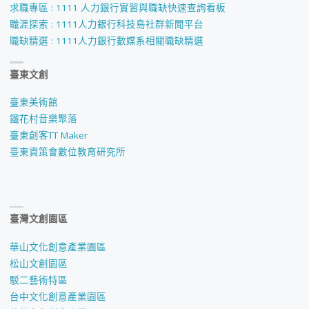
級
求職專區 : 1111 人力銀行實習與職缺快速查詢看板
職涯探索 : 1111人力銀行科技島社群新聞平台
專
職缺精選 : 1111人力銀行數媒系相關職缺精選
題
臺東文創
成
臺東美術館
果
鐵花村音樂聚落
臺東創客TT Maker
發
臺東資策會數位教育研究所
表
_
臺灣文創園區
未
華山文化創意產業園區
攝
松山文創園區
駁二藝術特區
會
台中文化創意產業園區