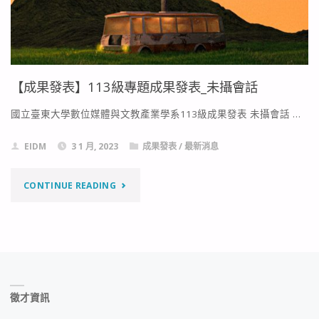
教
師
徵
【成果發表】113級專題成果發表_未攝會話
才
國立臺東大學數位媒體與文教產業學系113級成果發表 未攝會話 …
公
EIDM
3 1 月, 2023
成果發表
/
最新消息
告"
"【成
CONTINUE READING
果
發
表】
徵才資訊
113