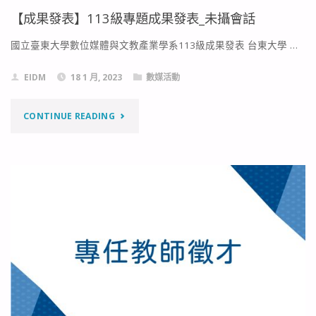
發
【成果發表】113級專題成果發表_未攝會話
表】
國立臺東大學數位媒體與文教產業學系113級成果發表 台東大學 …
114
EIDM
18 1 月, 2023
數媒活動
級
"【成
CONTINUE READING
專
果
題
發
成
表】
果
113
發
級
表
專
_
題