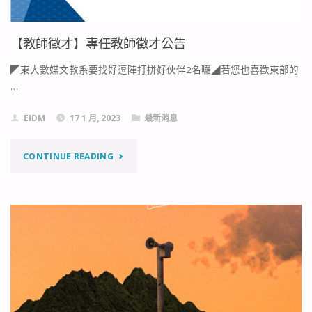
國
成
境
【教師徵才】專任教師徵才公告
果
之
◤東大數媒文教系要找好逗陣打拼好伙伴2名囉◢若您也喜歡東部的
發
…
蘭"
表
EIDM
17 1 月, 2023
最新消息
_
"【教
CONTINUE READING
未
師
攝
徵
會
才】
話"
專
任