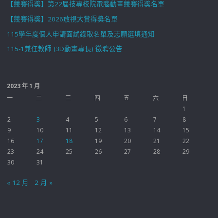
【競賽得獎】第22屆技專校院電腦動畫競賽得獎名單
【競賽得獎】2026放視大賞得獎名單
115學年度個人申請面試錄取名單及志願選填通知
115-1兼任教師 (3D動畫專長) 徵聘公告
2023 年 1 月
一
二
三
四
五
六
日
1
2
3
4
5
6
7
8
9
10
11
12
13
14
15
16
17
18
19
20
21
22
23
24
25
26
27
28
29
30
31
« 12 月
2 月 »