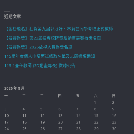
近期文章
【金榜題名】狂賀第九屆郭冠妤、林莉芸同學考取正式教師
【競賽得獎】第22屆技專校院電腦動畫競賽得獎名單
【競賽得獎】2026放視大賞得獎名單
115學年度個人申請面試錄取名單及志願選填通知
115-1兼任教師 (3D動畫專長) 徵聘公告
2026 年 8 月
一
二
三
四
五
六
日
1
2
3
4
5
6
7
8
9
10
11
12
13
14
15
16
17
18
19
20
21
22
23
24
25
26
27
28
29
30