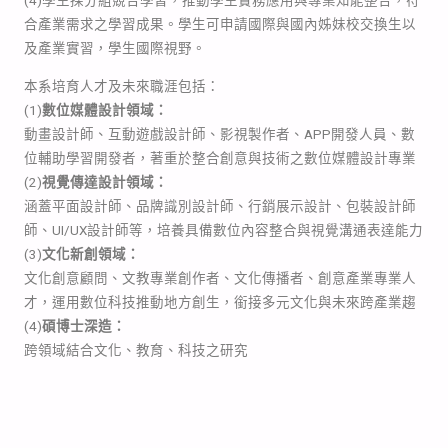
(4)學生採分組競合學習，推動學生實務應用與專業知能整合，符
合產業需求之學習成果。學生可申請國際與國內姊妹校交換生以
及產業實習，學生國際視野。
本系培育人才及未來職涯包括：
(1)
數位媒體設計領域：
動畫設計師、互動遊戲設計師、影視製作者、APP開發人員、數
位輔助學習開發者，著重於整合創意與技術之數位媒體設計專業
(2)
視覺傳達設計領域：
涵蓋平面設計師、品牌識別設計師、行銷展示設計、包裝設計師
師、UI/UX設計師等，培養具備數位內容整合與視覺溝通表達能力
(3)
文化新創領域：
文化創意顧問、文教專業創作者、文化傳播者、創意產業專業人
才，運用數位科技推動地方創生，銜接多元文化與未來跨產業趨
(4)
碩博士深造：
跨領域結合文化、教育、科技之研究