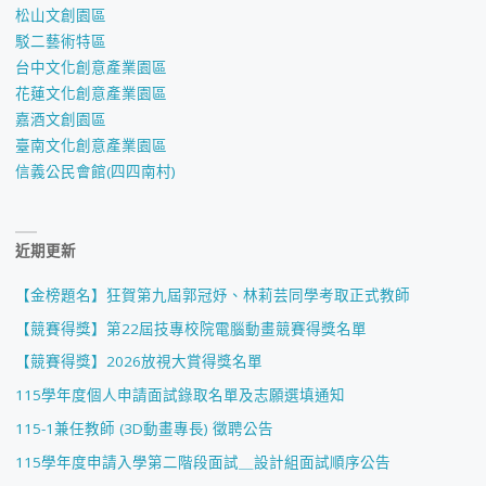
松山文創園區
駁二藝術特區
台中文化創意產業園區
花蓮文化創意產業園區
嘉酒文創園區
臺南文化創意產業園區
信義公民會館(四四南村)
近期更新
【金榜題名】狂賀第九屆郭冠妤、林莉芸同學考取正式教師
【競賽得獎】第22屆技專校院電腦動畫競賽得獎名單
【競賽得獎】2026放視大賞得獎名單
115學年度個人申請面試錄取名單及志願選填通知
115-1兼任教師 (3D動畫專長) 徵聘公告
115學年度申請入學第二階段面試＿設計組面試順序公告