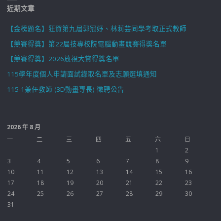
近期文章
【金榜題名】狂賀第九屆郭冠妤、林莉芸同學考取正式教師
【競賽得獎】第22屆技專校院電腦動畫競賽得獎名單
【競賽得獎】2026放視大賞得獎名單
115學年度個人申請面試錄取名單及志願選填通知
115-1兼任教師 (3D動畫專長) 徵聘公告
2026 年 8 月
一
二
三
四
五
六
日
1
2
3
4
5
6
7
8
9
10
11
12
13
14
15
16
17
18
19
20
21
22
23
24
25
26
27
28
29
30
31