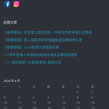
近期文章
【金榜題名】狂賀第九屆郭冠妤、林莉芸同學考取正式教師
【競賽得獎】第22屆技專校院電腦動畫競賽得獎名單
【競賽得獎】2026放視大賞得獎名單
115學年度個人申請面試錄取名單及志願選填通知
115-1兼任教師 (3D動畫專長) 徵聘公告
2026 年 8 月
一
二
三
四
五
六
日
1
2
3
4
5
6
7
8
9
10
11
12
13
14
15
16
17
18
19
20
21
22
23