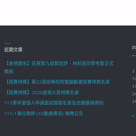
2
近期文章
一
【金榜題名】狂賀第九屆郭冠妤、林莉芸同學考取正式
教師
3
1
【競賽得獎】第22屆技專校院電腦動畫競賽得獎名單
1
【競賽得獎】2026放視大賞得獎名單
2
3
115學年度個人申請面試錄取名單及志願選填通知
115-1兼任教師 (3D動畫專長) 徵聘公告
«