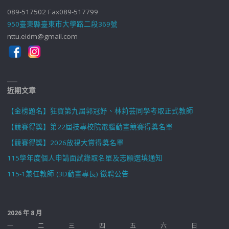
089-517502 Fax089-517799
950臺東縣臺東市大學路二段369號
nttu.eidm@gmail.com
近期文章
【金榜題名】狂賀第九屆郭冠妤、林莉芸同學考取正式教師
【競賽得獎】第22屆技專校院電腦動畫競賽得獎名單
【競賽得獎】2026放視大賞得獎名單
115學年度個人申請面試錄取名單及志願選填通知
115-1兼任教師 (3D動畫專長) 徵聘公告
2026 年 8 月
一
二
三
四
五
六
日