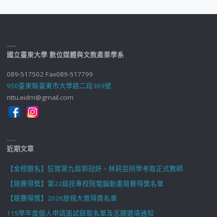
國立臺東大學 數位媒體與文教產業學系
089-517502 Fax089-517799
950臺東縣臺東市大學路二段369號
nttu.eidm@gmail.com
近期文章
【金榜題名】狂賀第九屆郭冠妤、林莉芸同學考取正式教師
【競賽得獎】第22屆技專校院電腦動畫競賽得獎名單
【競賽得獎】2026放視大賞得獎名單
115學年度個人申請面試錄取名單及志願選填通知