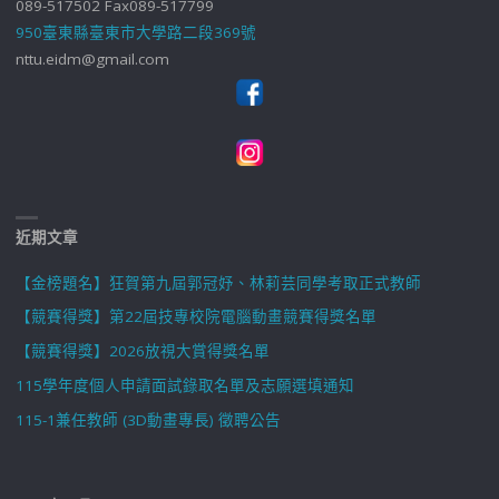
089-517502 Fax089-517799
950臺東縣臺東市大學路二段369號
nttu.eidm@gmail.com
近期文章
【金榜題名】狂賀第九屆郭冠妤、林莉芸同學考取正式教師
【競賽得獎】第22屆技專校院電腦動畫競賽得獎名單
【競賽得獎】2026放視大賞得獎名單
115學年度個人申請面試錄取名單及志願選填通知
115-1兼任教師 (3D動畫專長) 徵聘公告