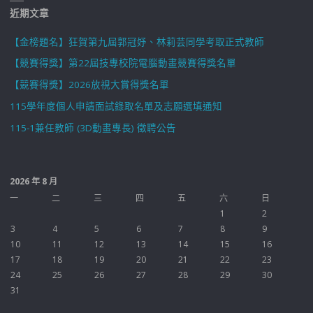
近期文章
【金榜題名】狂賀第九屆郭冠妤、林莉芸同學考取正式教師
【競賽得獎】第22屆技專校院電腦動畫競賽得獎名單
【競賽得獎】2026放視大賞得獎名單
115學年度個人申請面試錄取名單及志願選填通知
115-1兼任教師 (3D動畫專長) 徵聘公告
2026 年 8 月
一
二
三
四
五
六
日
1
2
3
4
5
6
7
8
9
10
11
12
13
14
15
16
17
18
19
20
21
22
23
24
25
26
27
28
29
30
31