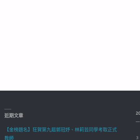
2
近期文章
一
【金榜題名】狂賀第九屆郭冠妤、林莉芸同學考取正式
教師
3