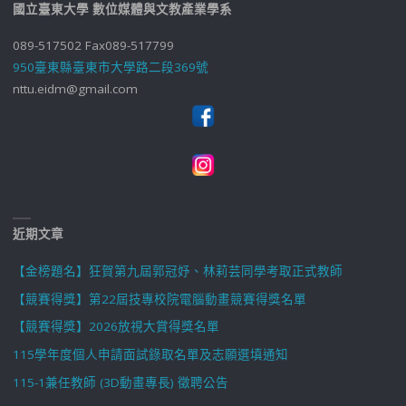
國立臺東大學 數位媒體與文教產業學系
089-517502 Fax089-517799
950臺東縣臺東市大學路二段369號
nttu.eidm@gmail.com
近期文章
【金榜題名】狂賀第九屆郭冠妤、林莉芸同學考取正式教師
【競賽得獎】第22屆技專校院電腦動畫競賽得獎名單
【競賽得獎】2026放視大賞得獎名單
115學年度個人申請面試錄取名單及志願選填通知
115-1兼任教師 (3D動畫專長) 徵聘公告