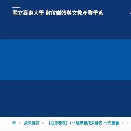
國立臺東大學 數位媒體與文教產業學系
HOME
成果發表
【成果發表】111級專題成果發表-十光膠囊
11