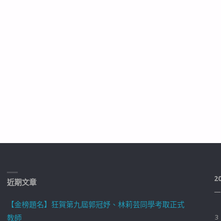
2
近期文章
一
【金榜題名】狂賀第九屆郭冠妤、林莉芸同學考取正式
教師
3