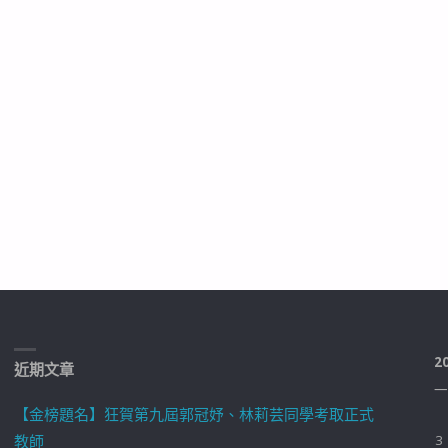
2
近期文章
一
【金榜題名】狂賀第九屆郭冠妤、林莉芸同學考取正式
教師
3