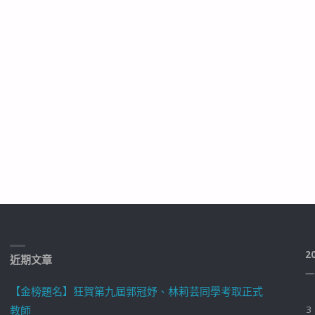
2
近期文章
一
【金榜題名】狂賀第九屆郭冠妤、林莉芸同學考取正式
教師
3