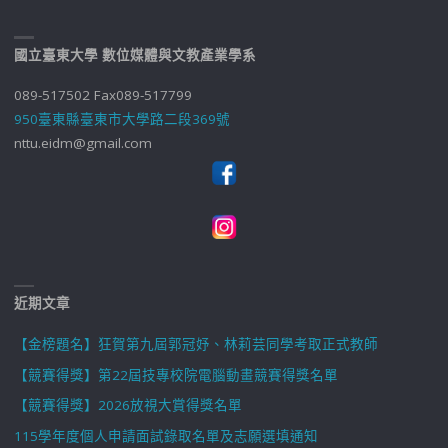
國立臺東大學 數位媒體與文教產業學系
089-517502 Fax089-517799
950臺東縣臺東市大學路二段369號
nttu.eidm@gmail.com
近期文章
【金榜題名】狂賀第九屆郭冠妤、林莉芸同學考取正式教師
【競賽得獎】第22屆技專校院電腦動畫競賽得獎名單
【競賽得獎】2026放視大賞得獎名單
115學年度個人申請面試錄取名單及志願選填通知