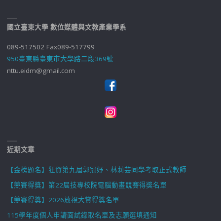
國立臺東大學 數位媒體與文教產業學系
089-517502 Fax089-517799
950臺東縣臺東市大學路二段369號
nttu.eidm@gmail.com
近期文章
【金榜題名】狂賀第九屆郭冠妤、林莉芸同學考取正式教師
【競賽得獎】第22屆技專校院電腦動畫競賽得獎名單
【競賽得獎】2026放視大賞得獎名單
115學年度個人申請面試錄取名單及志願選填通知