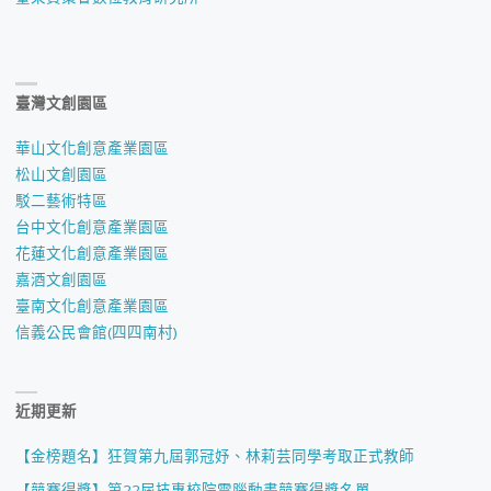
臺灣文創園區
華山文化創意產業園區
松山文創園區
駁二藝術特區
台中文化創意產業園區
花蓮文化創意產業園區
嘉酒文創園區
臺南文化創意產業園區
信義公民會館(四四南村)
近期更新
【金榜題名】狂賀第九屆郭冠妤、林莉芸同學考取正式教師
【競賽得獎】第22屆技專校院電腦動畫競賽得獎名單