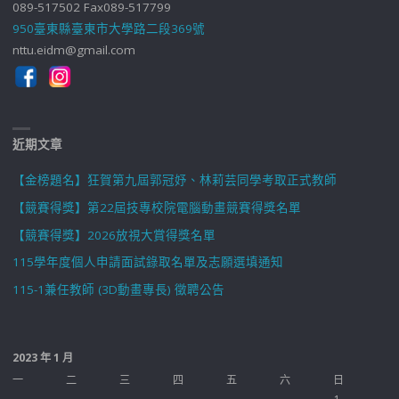
089-517502 Fax089-517799
950臺東縣臺東市大學路二段369號
nttu.eidm@gmail.com
近期文章
【金榜題名】狂賀第九屆郭冠妤、林莉芸同學考取正式教師
【競賽得獎】第22屆技專校院電腦動畫競賽得獎名單
【競賽得獎】2026放視大賞得獎名單
115學年度個人申請面試錄取名單及志願選填通知
115-1兼任教師 (3D動畫專長) 徵聘公告
2023 年 1 月
一
二
三
四
五
六
日