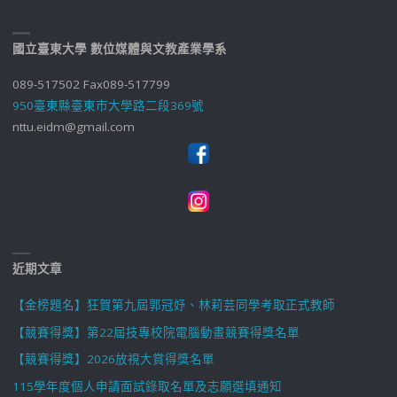
國立臺東大學 數位媒體與文教產業學系
089-517502 Fax089-517799
950臺東縣臺東市大學路二段369號
nttu.eidm@gmail.com
近期文章
【金榜題名】狂賀第九屆郭冠妤、林莉芸同學考取正式教師
【競賽得獎】第22屆技專校院電腦動畫競賽得獎名單
【競賽得獎】2026放視大賞得獎名單
115學年度個人申請面試錄取名單及志願選填通知