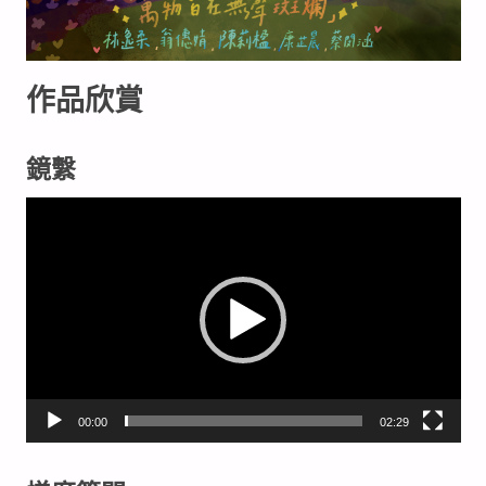
作品欣賞
鏡繫
視
訊
播
放
器
00:00
02:29