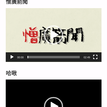
憎廣箭聞
視
訊
播
放
器
00:00
02:49
哈啾
視
訊
播
放
器