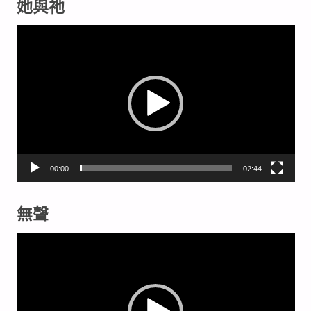
她與祂
視
訊
播
放
器
00:00
02:44
無聲
視
訊
播
放
器