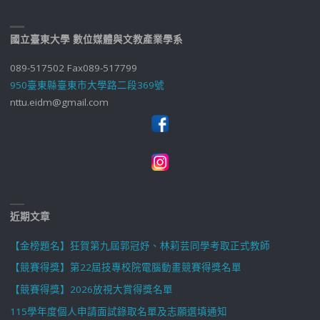
國立臺東大學 數位媒體與文教產業學系
089-517502 Fax089-517799
950臺東縣臺東市大學路二段369號
nttu.eidm@gmail.com
近期文章
【金榜題名】狂賀第九屆郭冠妤、林莉芸同學考取正式教師
【競賽得獎】第22屆技專校院電腦動畫競賽得獎名單
【競賽得獎】2026放視大賞得獎名單
115學年度個人申請面試錄取名單及志願選填通知