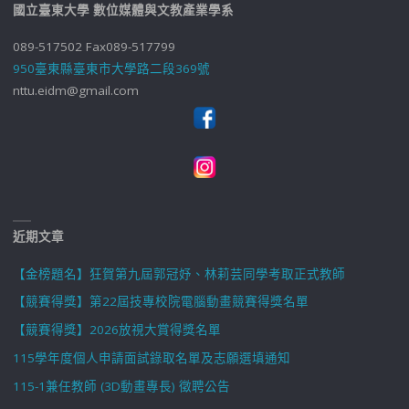
國立臺東大學 數位媒體與文教產業學系
089-517502 Fax089-517799
950臺東縣臺東市大學路二段369號
nttu.eidm@gmail.com
近期文章
【金榜題名】狂賀第九屆郭冠妤、林莉芸同學考取正式教師
【競賽得獎】第22屆技專校院電腦動畫競賽得獎名單
【競賽得獎】2026放視大賞得獎名單
115學年度個人申請面試錄取名單及志願選填通知
115-1兼任教師 (3D動畫專長) 徵聘公告