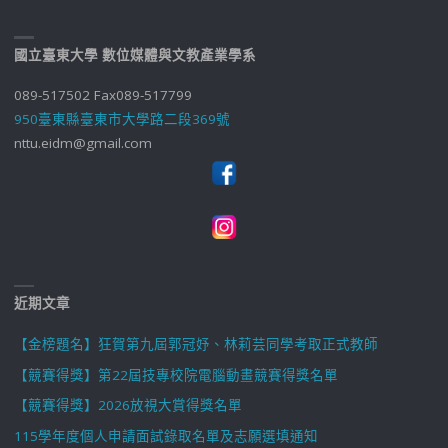
國立臺東大學 數位媒體與文教產業學系
089-517502 Fax089-517799
950臺東縣臺東市大學路二段369號
nttu.eidm@gmail.com
近期文章
【金榜題名】狂賀第九屆郭冠妤、林莉芸同學考取正式教師
【競賽得獎】第22屆技專校院電腦動畫競賽得獎名單
【競賽得獎】2026放視大賞得獎名單
115學年度個人申請面試錄取名單及志願選填通知