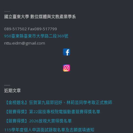
國立臺東大學 數位媒體與文教產業學系
089-517502 Fax089-517799
950臺東縣臺東市大學路二段369號
nttu.eidm@gmail.com
近期文章
【金榜題名】狂賀第九屆郭冠妤、林莉芸同學考取正式教師
【競賽得獎】第22屆技專校院電腦動畫競賽得獎名單
【競賽得獎】2026放視大賞得獎名單
115學年度個人申請面試錄取名單及志願選填通知